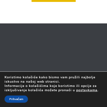
Koristimo kolačiće kako bismo vam pružili najbolje
iskustvo na našoj web stranici.
2017 © SVA PRAVA PRIDRŽANA
FORTIS LABOR D.O.O. JE
Informacije o kolačićima koje koristimo ili opcije za
PONOSNI ČLAN
ZAGREBAČKOG INOVACIJSKOG CENTRA
isključivanje kolačića možete pronaći u
postavkama
.
Prihvaćam