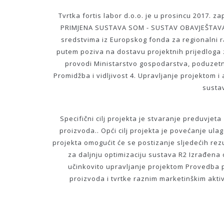
Tvrtka fortis labor d.o.o. je u prosincu 2017.
PRIMJENA SUSTAVA SOM - SUSTAV OBAVJEŠTAVANJA
sredstvima iz Europskog fonda za regionalni r
putem poziva na dostavu projektnih prijedloga
provodi Ministarstvo gospodarstva, poduzetništ
Promidžba i vidljivost 4. Upravljanje projektom 
sustav
Specifični cilj projekta je stvaranje preduvjeta
proizvoda.. Opći cilj projekta je povećanje ul
projekta omogućit će se postizanje sljedećih rezu
za daljnju optimizaciju sustava R2 Izrađena
učinkovito upravljanje projektom Provedba p
proizvoda i tvrtke raznim marketinškim akti