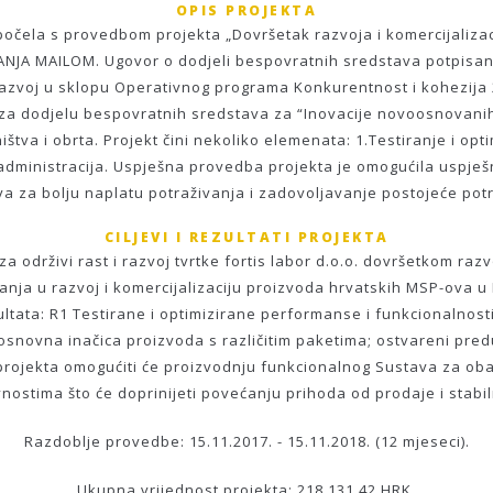
OPIS PROJEKTA
 započela s provedbom projekta „Dovršetak razvoja i komercijali
 MAILOM. Ugovor o dodjeli bespovratnih sredstava potpisan je 
azvoj u sklopu Operativnog programa Konkurentnost i kohezija 20
 za dodjelu bespovratnih sredstava za “Inovacije novoosnovanih
va i obrta. Projekt čini nekoliko elemenata: 1.Testiranje i opti
i administracija. Uspješna provedba projekta je omogućila uspje
a za bolju naplatu potraživanja i zadovoljavanje postojeće pot
CILJEVI I REZULTATI PROJEKTA
 za održivi rast i razvoj tvrtke fortis labor d.o.o. dovršetkom r
aganja u razvoj i komercijalizaciju proizvoda hrvatskih MSP-ova 
ltata: R1 Testirane i optimizirane performanse i funkcionalnost
 osnovna inačica proizvoda s različitim paketima; ostvareni pre
rojekta omogućiti će proizvodnju funkcionalnog Sustava za obav
vnostima što će doprinijeti povećanju prihoda od prodaje i stab
Razdoblje provedbe: 15.11.2017. - 15.11.2018. (12 mjeseci).
Ukupna vrijednost projekta: 218.131,42 HRK.