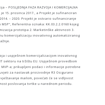
zacija – POSLJEDNJA FAZA RAZVOJA I KOMERCIJALNA
15. prosinca 2017., a Projekt je sufinanciran
14. – 2020. Projekt je ostvario sufinanciranje
 MSP“, Referentna oznaka: KK.03.2.2.0160 kojeg
mizacija prototipa 2. Marketinške aktivnosti 3.
šnu komercijalizaciju inovativnog automatiziranog
ražnje.
azvoja i uspješnom komercijalizacijom inovativnog
u IT sektoru na tržištu EU. Uspješnom provedbom
i MVP-a; prikupljeni podaci i informacije potrebne
duvjeti za nastavak proizvodnje R3 Osigurano
ještavanje mailom, povećati će se vidljivost
ilnost poslovanja tvrtke u narednom periodu.