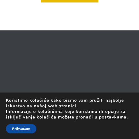
Koristimo kolačiće kako bismo vam pružili najbolje
iskustvo na našoj web stranici.
2017 © SVA PRAVA PRIDRŽANA
FORTIS LABOR D.O.O. JE
Informacije o kolačićima koje koristimo ili opcije za
PONOSNI ČLAN
ZAGREBAČKOG INOVACIJSKOG CENTRA
isključivanje kolačića možete pronaći u
postavkama
.
Prihvaćam