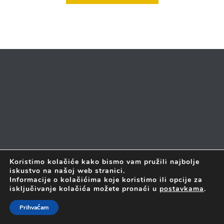
Koristimo kolačiće kako bismo vam pružili najbolje
iskustvo na našoj web stranici.
2017 © SVA PRAVA PRIDRŽANA
FORTIS LABOR D.O.O. JE
Informacije o kolačićima koje koristimo ili opcije za
PONOSNI ČLAN
ZAGREBAČKOG INOVACIJSKOG CENTRA
isključivanje kolačića možete pronaći u
postavkama
.
Prihvaćam