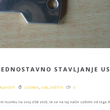
: JEDNOSTAVNO STAVLJANJE U
MLJIVOSTI
LOZINKA
,
USB
,
ZAŠTITA
0
lozinku na svoj USB stick, te se na taj način zaštititi od toga d