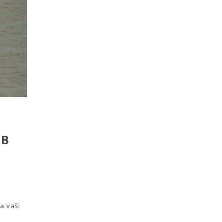
SB
a vaši