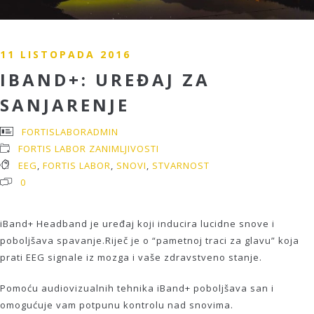
11 LISTOPADA 2016
IBAND+: UREĐAJ ZA
SANJARENJE
FORTISLABORADMIN
FORTIS LABOR ZANIMLJIVOSTI
EEG
,
FORTIS LABOR
,
SNOVI
,
STVARNOST
0
iBand+ Headband je uređaj koji inducira lucidne snove i
poboljšava spavanje.
Riječ je o “pametnoj traci za glavu” koja
prati EEG signale iz mozga i vaše zdravstveno stanje.
Pomoću audiovizualnih tehnika iBand+ poboljšava san i
omogućuje vam potpunu kontrolu nad snovima.